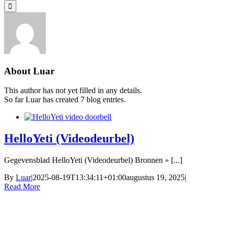
for:
About
Luar
This author has not yet filled in any details.
So far Luar has created 7 blog entries.
HelloYeti (Videodeurbel)
Gegevensblad HelloYeti (Videodeurbel) Bronnen » [...]
By
Luar
|
2025-08-19T13:34:11+01:00
augustus 19, 2025
|
Read More
Q: +32 3 555 00 55
S: +1 929 226 0974