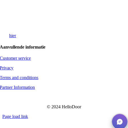
ijverheidsstraat 70, 2160 Wommelgem, Belgium
eliveries:
> Interoffice — Top Floor
raag
hier
een demo aan
Aanvullende informatie
Customer service
Privacy
Terms and conditions
Partner Information
© 2024 HelloDoor
Page load link
Go
to