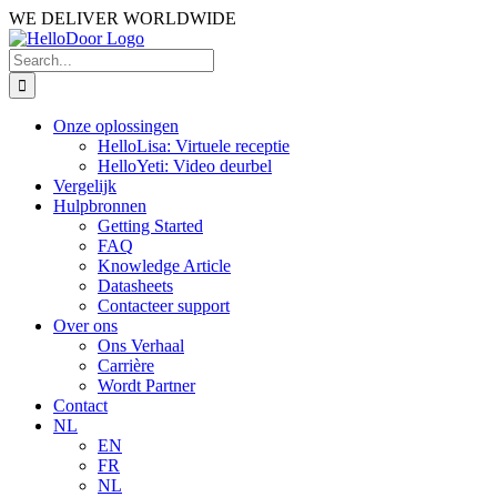
Skip
WE DELIVER WORLDWIDE
to
content
Search
for:
Onze oplossingen
HelloLisa: Virtuele receptie
HelloYeti: Video deurbel
Vergelijk
Hulpbronnen
Getting Started
FAQ
Knowledge Article
Datasheets
Contacteer support
Over ons
Ons Verhaal
Carrière
Wordt Partner
Contact
NL
EN
FR
NL