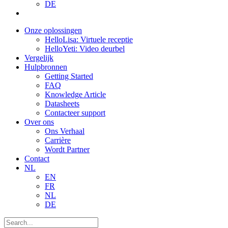
DE
Onze oplossingen
HelloLisa: Virtuele receptie
HelloYeti: Video deurbel
Vergelijk
Hulpbronnen
Getting Started
FAQ
Knowledge Article
Datasheets
Contacteer support
Over ons
Ons Verhaal
Carrière
Wordt Partner
Contact
NL
EN
FR
NL
DE
Search